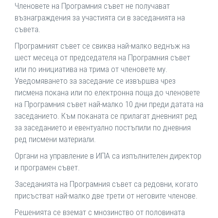
Членовете на Програмния съвет не получават
възнаграждения за участията си в заседанията на
съвета.
Програмният съвет се свиква най-малко веднъж на
шест месеца от председателя на Програмния съвет
или по инициатива на трима от членовете му.
Уведомяването за заседание се извършва чрез
писмена покана или по електронна поща до членовете
на Програмния съвет най-малко 10 дни преди датата на
заседанието. Към поканата се прилагат дневният ред
за заседанието и евентуално постъпили по дневния
ред писмени материали.
Органи на управление в ИПА са изпълнителен директор
и програмен съвет.
Заседанията на Програмния съвет са редовни, когато
присъстват най-малко две трети от неговите членове.
Решенията се вземат с мнозинство от половината