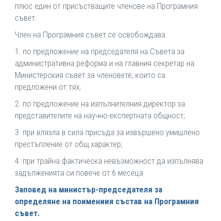
плюс един от присъстващите членове на Програмния
съвет.
Член на Програмния съвет се освобождава:
1. по предложение на председателя на Съвета за
административна реформа и на главния секретар на
Министерския съвет за членовете, които са
предложени от тях;
2. по предложение на изпълнителния директор за
представителите на научно-експертната общност;
3. при влязла в сила присъда за извършено умишлено
престъпление от общ характер;
4. при трайна фактическа невъзможност да изпълнява
задълженията си повече от 6 месеца.
Заповед на министър-председателя за
определяне на поимениия състав на Програмния
съвет.