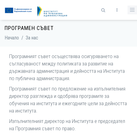
Премини към основното съдържание
Форма за търсене
ПРОГРАМЕН СЪВЕТ
Начало
/
За нас
Програмният съвет осъществява осигуряването на
съгласуваност между политиката за развитие на
държавната администрация и дейността на Института
по публична администрация.
Програмният съвет по предложение на изпълнителния
директор разглежда и одобрява програмите за
обучения на института и ежегодните цели за дейността
на института.
Изпълнителният директор на Института е председател
на Програмния съвет по право.