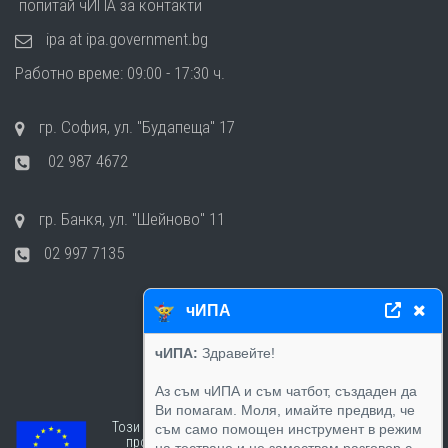
попитай чИПА за контакти
ipa at ipa.government.bg
Работно време: 09:00 - 17:30 ч.
гр. София, ул. "Будапеща" 17
02 987 4672
гр. Банкя, ул. "Шейново" 11
02 997 7135
чИПА
чИПА:
Здравейте!
Аз съм чИПА и съм чатбот, създаден да
Ви помагам. Моля, имайте предвид, че
Този сайт е създаден в рамките на
съм само помощен инструмент в режим
проект „Работим за хората“ -