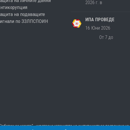
ащита на личните данни
2026 г. в
Антикорупция
ащита на подаващите
ИПА ПРОВЕДЕ
сигнали по ЗЗЛПСПОИН
16 Юни 2026
От 7 до
 „Работим за хората“ - укрепване капацитета на институциите за посрещане н