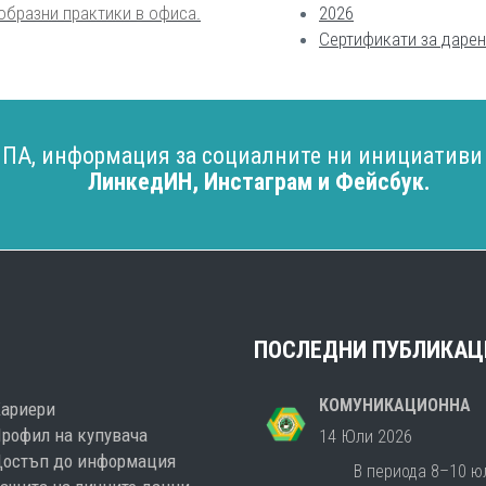
образни практики в офиса
.
2026
Сертификати за даре
ИПА, информация за социалните ни инициативи 
ЛинкедИН
,
Инстаграм
и
Фейсбук
.
ПОСЛЕДНИ ПУБЛИКАЦ
КОМУНИКАЦИОННА
Кариери
рофил на купувача
14 Юли 2026
Достъп до информация
В периода 8–10 ю