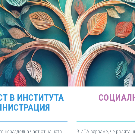
Т В ИНСТИТУТА
СОЦИАЛН
ИНИСТРАЦИЯ
то неразделна част от нашата
В ИПА вярваме, че ролята н