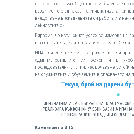
отговорност към обществото и бъдещите поко
развитие не е еднократна инициатива, а принц
внедряваме в ежедневната си работа и в начин
дейностите си.
Вярваме, че истинският успех се измерва не са
и в отпечатъка, който оставяме след себе си.
ИПА въведе система за разделно събиран
административните си офиси и в учеб
последователни стъпки, насърчаваме устойчи
на служителите и обучаемите в опазването на 
Текущ брой на дарени бут
ИНИЦИАТИВАТА ЗА СЪБИРАНЕ НА ПЛАСТМАСОВИ Б
РЕАЛИЗИРА ВЪВ ВСИЧКИ УЧЕБНИ БАЗИ НА ИПА НА
РЕЦИКЛИРАНИТЕ ОТПАДЪЦИ СЕ ДАРЯВАТ
Кампании на ИПА: