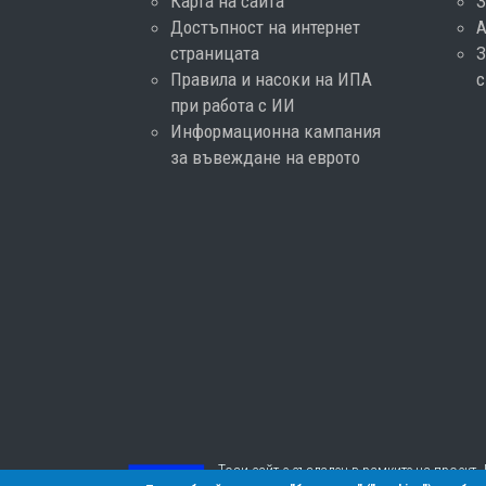
Карта на сайта
З
Достъпност на интернет
страницата
З
Правила и насоки на ИПА
при работа с ИИ
Информационна кампания
за въвеждане на еврото
Този сайт е създаден в рамките на проект