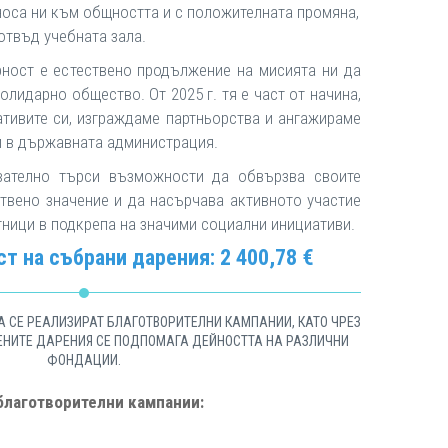
иноса ни към общността и с положителната промяна,
твъд учебната зала.
рност е естествено продължение на мисията ни да
олидарно общество. От 2025 г. тя е част от начина,
тивите си, изграждаме партньорства и ангажираме
 в държавната администрация.
вателно търси възможности да обвързва своите
твено значение и да насърчава активното участие
тници в подкрепа на значими социални инициативи.
т на събрани дарения: 2 400,78 €
А СЕ РЕАЛИЗИРАТ БЛАГОТВОРИТЕЛНИ КАМПАНИИ, КАТО ЧРЕЗ
ЕНИТЕ ДАРЕНИЯ СЕ ПОДПОМАГА ДЕЙНОСТТА НА РАЗЛИЧНИ
ФОНДАЦИИ.
благотворителни кампании: