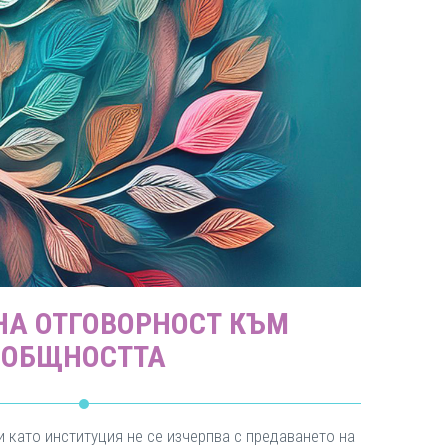
А ОТГОВОРНОСТ КЪМ
ОБЩНОСТТА
и като институция не се изчерпва с предаването на