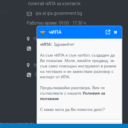
попитай чИПА за контакти
ipa at ipa.government.bg
Работно време: 09:00 - 17:30 ч.
чИПА
гр. София, ул. "Будапеща" 17
чИПА:
Здравейте!
02 987 4672
Аз съм чИПА и съм чатбот, създаден да
Ви помагам. Моля, имайте предвид, че
гр. Банкя, ул. "Шейново" 11
съм само помощен инструмент в режим
на тестване и не замествам разговор с
02 997 7135
експерт от ИПА.
Продължавайки разговора, Вие се
съгласявате с нашите
Условия за
ползване
.
С какво мога да Ви помогна днес?
а предизвикателствата на съвременните