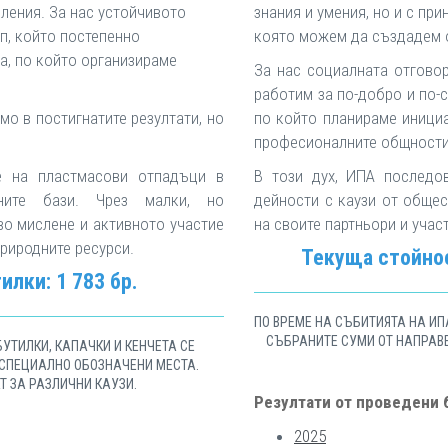
ления. За нас устойчивото
знания и умения, но и с пр
ип, който постепенно
която можем да създадем о
а, по който организираме
За нас социалната отгово
работим за по-добро и по-с
мо в постигнатите резултати, но
по който планираме инициа
професионалните общности
е на пластмасови отпадъци в
В този дух, ИПА последо
ните бази. Чрез малки, но
дейности с каузи от общес
во мислене и активното участие
на своите партньори и учас
природните ресурси.
Текуща стойнос
илки: 1 783 бр.
ПО ВРЕМЕ НА СЪБИТИЯТА НА ИП
СЪБРАНИТЕ СУМИ ОТ НАПРАВ
УТИЛКИ, КАПАЧКИ И КЕНЧЕТА СЕ
 СПЕЦИАЛНО ОБОЗНАЧЕНИ МЕСТА.
 ЗА РАЗЛИЧНИ КАУЗИ.
Резултати от проведени 
2025