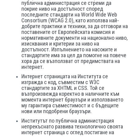
публична администрация се стреми да
покрие ниво на достъпност според
последните стандарти на World Wide Web
Consortium (WCAG 2.0), като използва най-
добрите практики и техники, за да отговори на
поставените от Европейската комисия и
нормативните документи на национално ниво,
изисквания и критерии за ниво на
достъпност. Изпълнението на насоките и
стандартите има за цел да помогне на повече
хора да се възползват от предимствата на
интернет.
Интернет страницата на Института се
изгражда с код, съвместим с W3C
стандартите за XHTML и CSS. Той се
възпроизвежда коректно в наличните към
момента интернет браузъри и използването
му гарантира съвместимост и с бъдещите
нови или подобрени браузъри.
Институтът по публична администрация
непрекъснато развива технологично своята
интернет страница с оглед постигане на