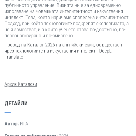
публичното управление. Визията ни е за едновременно
използване на човешката интелигентност и изкуствения
интелект. Това, което наричаме споделена интелигентност.
Подход, при който технологиите подкрепят експертизата, а
не я заместват, и в който ученето става по-достъпно, по-
персонализирано и по-смислено.
Превод на Kаталог 2026 на английски език, осъществен
чрез технологиите на изкуствения интелект - DeepL
Translator
Архив Каталози
ДЕТАЙЛИ
Автор:
ИПА