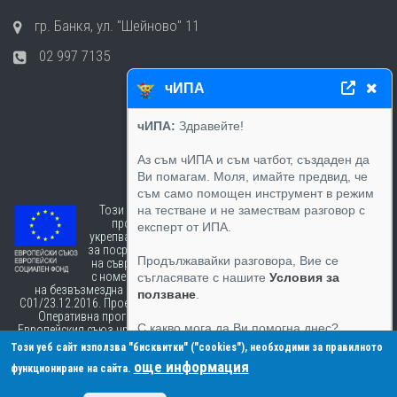
гр. Банкя, ул. "Шейново" 11
02 997 7135
чИПА
чИПА:
Здравейте!
Аз съм чИПА и съм чатбот, създаден да
Ви помагам. Моля, имайте предвид, че
съм само помощен инструмент в режим
Този сайт е създаден в рамките на
на тестване и не замествам разговор с
проект „Работим за хората“ -
експерт от ИПА.
укрепване капацитета на институциите
за посрещане на предизвикателствата
Продължавайки разговора, Вие се
на съвременните публични политики,
с номер на договор за предоставяне
съгласявате с нашите
Условия за
на безвъзмездна финансова помощ BG05SFOP001-2.004-0004-
ползване
.
C01/23.12.2016. Проектът се осъществява с финансовата подкрепа на
Оперативна програма „Добро управление”, съфинансирана от
С какво мога да Ви помогна днес?
Европейския съюз чрез Европейския социален фонд..
www.eufunds.bg
Този уеб сайт използва "бисквитки" ("cookies"), необходими за правилното
още информация
функциониране на сайта.
Send