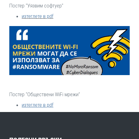
Постер "Уязвим софтуер"
изтеглете в pdf
Постер "Обществени WiFi мрежи"
изтеглете в pdf