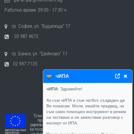
Работно време: 09:00 - 17:30 ч.
гр. София, ул. "Будапеща" 17
02 987 4672
гр. Банкя, ул. "Шейново" 11
02 997 7135
чИПА
чИПА:
Здравейте!
Аз съм чИПА и съм чатбот, създаден да
Ви помагам. Моля, имайте предвид, че
съм само помощен инструмент в режим
Този сайт е създаден в рамките на
на тестване и не замествам разговор с
проект „Работим за хората“ -
експерт от ИПА.
укрепване капацитета на институциите
за посрещане на предизвикателствата
на съвременните публични политики,