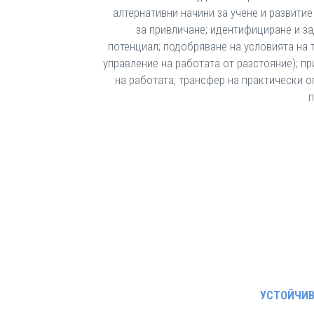
алтернативни начини за учене и развити
за привличане; идентифициране и з
потенциал; подобряване на условията на 
управление на работата от разстояние); п
на работата; трансфер на практически о
п
УСТОЙЧИВ