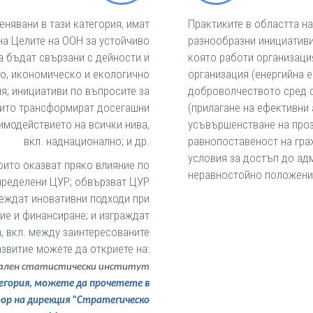
нявани в тази категория, имат
Практиките в областта н
на Целите на ООН за устойчиво
разнообразни инициативи
да бъдат свързани с дейности и
която работи организация
но, икономическо и екологично
организация (енергийна 
я; инициативи по въпросите за
доброволчеството сред с
оито трансформират досегашни
(прилагане на ефективни
имодействието на всички нива,
усъвършенстване на проз
вкл. наднационално; и др.
равнопоставеност на гра
условия за достъп до адм
които оказват пряко влияние по
неравностойно положение,
определени ЦУР; обвързват ЦУР
веждат иновативни подходи при
ие и финансиране; и изграждат
, вкл. между заинтересованите
азвитие можете да откриете на:
онален статистически институт
тегория, можете да прочетете в
тор на дирекция "Стратегическо