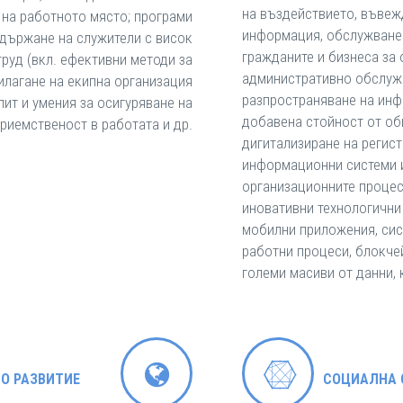
на въздействието, въвеж
е на работното място; програми
информация, обслужване 
адържане на служители с висок
гражданите и бизнеса за
труд (вкл. ефективни методи за
административно обслужв
рилагане на екипна организация
разпространяване на инф
пит и умения за осигуряване на
добавена стойност от об
риемственост в работата и др.
дигитализиране на регист
информационни системи 
организационните процеси
иновативни технологични
мобилни приложения, сис
работни процеси, блокчей
големи масиви от данни, 
О РАЗВИТИЕ
СОЦИАЛНА 