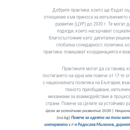
Добрите практики, които ще бъдат оце
отношение към приноса за изпълнението 
развитие (ЦУР) до 2030 г. Те могат 
подходи, които насърчават социал
благосъстояние като: дигитални решени
глобална солидарност; политики, к
практики; повишават координацията и вза
Практиките могат да са такива, 
постигането на една или повече от 17-те 
с националната политика на България; въ
тяхното приобщаване, изпълнен
механизми за взаимодействие в процеса
страни. Повече за Целите за устойчиво р
Цели за устойчиво развитие 2030 | Наци
(nsi.bg)
Повече за идеята на тази ка
интервюто с г-н Радослав Миланов, дирек