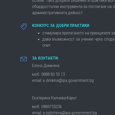
успехи. Така добрите решения и практики мог
общодостъпни инструменти за постигане на п
административната дейност.
КОНКУРС ЗА ДОБРИ ПРАКТИКИ
стимулира прилагането на принципите з
дава възможност за учение чрез споде
опит.
ЗА КОНТАКТИ:
Елена Димкина
моб. 0888 83 53 13
email: e.dimkina@ipa.government.bg
Екатерина Калчева-Карут
моб. 0889755256
email: e.kaltcheva@ipa.government.bg