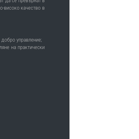
ат да се превърнат в
о-високо качество в
а добро управление;
ляне на практически