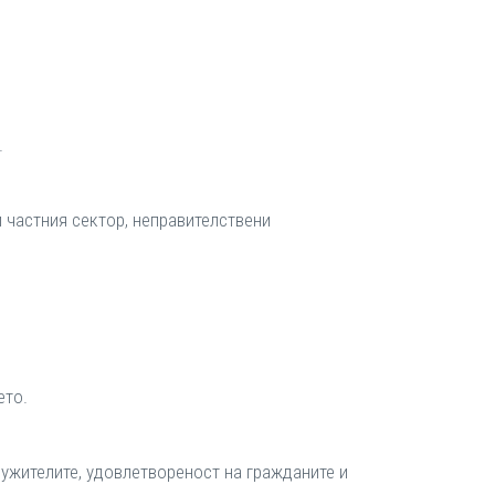
.
и частния сектор, неправителствени
ето.
лужителите, удовлетвореност на гражданите и