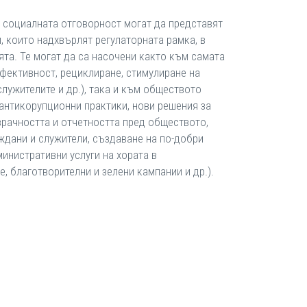
а социалната отговорност могат да представят
, които надхвърлят регулаторната рамка, в
та. Те могат да са насочени както към самата
ефективност, рециклиране, стимулиране на
лужителите и др.), така и към обществото
 антикорупционни практики, нови решения за
рачността и отчетността пред обществото,
ждани и служители, създаване на по-добри
инистративни услуги на хората в
 благотворителни и зелени кампании и др.).