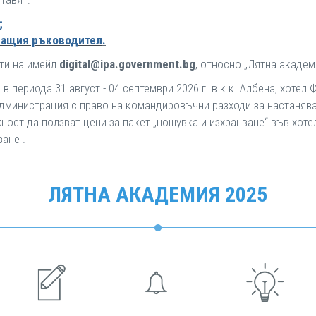
;
ращия ръководител
.
ти на имейл
digital@ipa.government.bg
, относно „Лятна академ
в периода 31 август - 04 септември 2026 г. в к.к. Албена, хотел
дминистрация с право на командировъчни разходи за настаняван
ост да ползват цени за пакет „нощувка и изхранване“ във хотел
ане .
ЛЯТНА АКАДЕМИЯ 2025