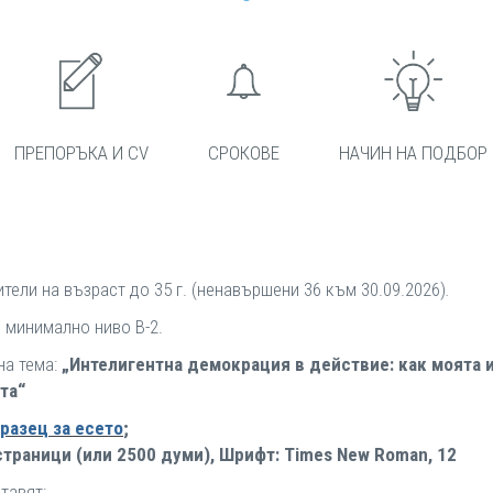
ПРЕПОРЪКА И CV
СРОКОВЕ
НАЧИН НА ПОДБОР
ели на възраст до 35 г. (ненавършени 36 към 30.09.2026)
.
 минимално ниво B-2.
на тема:
„Интелигентна демокрация в действие: как моята
та“
разец за есето
;
страници (или 2500 думи), Шрифт: Times New Roman, 12
тавят: