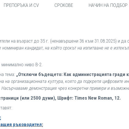
ПРЕПОРЪКА И CV
СРОКОВЕ
НАЧИН НА ПОДБОР
ели на възраст до 35 г. (ненавършени 36 към 31.08.2025) и да 
номиниран кандидат, на който срокът на изпитване не е изтекъл,
 минимално ниво B-2.
на тема:
„Отключи бъдещето: Как администрацията гради ку
на на организационната култура, която да подкрепя цифровите ин
. Насърчаваме демонстрация чрез конкретни примери и възможн
страници (или 2500 думи), Шрифт: Times New Roman, 12.
тавят:
;
ращия ръководител
;