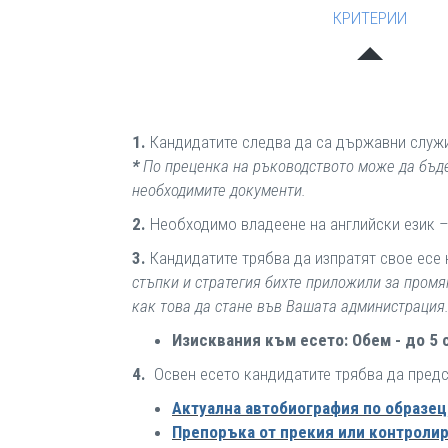
КРИТЕРИИ
1.
Кандидатите следва да са държавни служит
*
По преценка на ръководството може да бъде 
необходимите документи.
2.
Необходимо владеене на английски език –
3.
Кандидатите трябва да изпратят свое есе 
стъпки и стратегия бихте приложили за промя
как това да стане във Вашата администрация
Изисквания към есето: Обем - до 5 
4.
Освен есето кандидатите трябва да предс
Актуална автобиография по образец
Препоръка от прекия или контроли