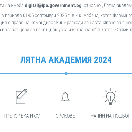
ти на имейл
digital@ipa.government.bg
, относно „Лятна академ
в периода 01-05 септември 2025 г. в к.к. Албена, хотел Фламинг
ия с право на командировъчни разходи за настаняване за 4 но
олзват цени за пакет „нощувка и изхранване“ в хотел "Фламинго
ЛЯТНА АКАДЕМИЯ 2024
ПРЕПОРЪКА И CV
СРОКОВЕ
НАЧИН НА ПОДБОР