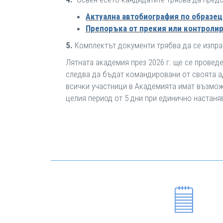
Актуална автобиография по образец
Препоръка от прекия или контроли
5.
Комплектът документи трябва да се изпра
Лятната академия през 2026 г. ще се проведе 
следва да бъдат командировани от своята а
всички участници в Академията имат възможн
целия период от 5 дни при единично настаняв