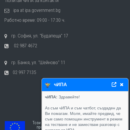
попитай чИПА за контакти
ipa at ipa.government.bg
Работно време: 09:00 - 17:30 ч.
гр. София, ул. "Будапеща" 17
02 987 4672
гр. Банкя, ул. "Шейново" 11
02 997 7135
чИПА
чИПА:
Здравейте!
Аз съм чИПА и съм чатбот, създаден да
Ви помагам. Моля, имайте предвид, че
съм само помощен инструмент в режим
Този сайт е създаден в рамките на
на тестване и не замествам разговор с
проект „Работим за хората“ -